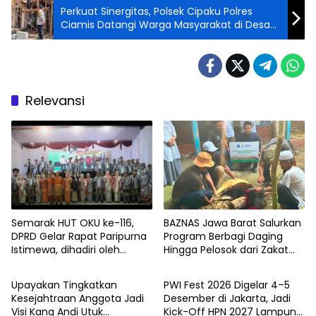
Perkuat Sinergitas, Polsek Cipaku Polres
Ciamis Datangi Warga Masyarakat di Desa
Jalatrang
Relevansi
Semarak HUT OKU ke-116,
BAZNAS Jawa Barat Salurkan
DPRD Gelar Rapat Paripurna
Program Berbagi Daging
Istimewa, dihadiri oleh
Hingga Pelosok dari Zakat
Gubernur Sumatera Selatan
Pengguna BRImo untuk
Herman Deru
Masyarakat Desa Ciririp
Upayakan Tingkatkan
PWI Fest 2026 Digelar 4–5
Purwakarta
Kesejahtraan Anggota Jadi
Desember di Jakarta, Jadi
Visi Kang Andi Utuk
Kick-Off HPN 2027 Lampung