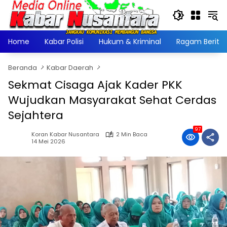
Langsung
ke
konten
Home
Kabar Polisi
Hukum & Kriminal
Ragam Berita
Beranda
Kabar Daerah
Sekmat Cisaga Ajak Kader PKK
Wujudkan Masyarakat Sehat Cerdas
Sejahtera
97
Koran Kabar Nusantara
2 Min Baca
14 Mei 2026