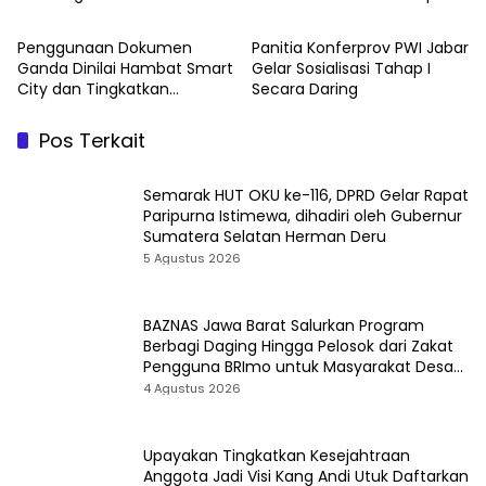
Daftarkan Dirinya Jadi Bakal
dan Solusi Pers Hadapi Era AI
Calon Ketua PWI Jabar
Penggunaan Dokumen
Panitia Konferprov PWI Jabar
Ganda Dinilai Hambat Smart
Gelar Sosialisasi Tahap I
City dan Tingkatkan
Secara Daring
Timbulan Sampah di Kota
Bandung
Pos Terkait
Semarak HUT OKU ke-116, DPRD Gelar Rapat
Paripurna Istimewa, dihadiri oleh Gubernur
Sumatera Selatan Herman Deru
5 Agustus 2026
BAZNAS Jawa Barat Salurkan Program
Berbagi Daging Hingga Pelosok dari Zakat
Pengguna BRImo untuk Masyarakat Desa
Ciririp Purwakarta
4 Agustus 2026
Upayakan Tingkatkan Kesejahtraan
Anggota Jadi Visi Kang Andi Utuk Daftarkan