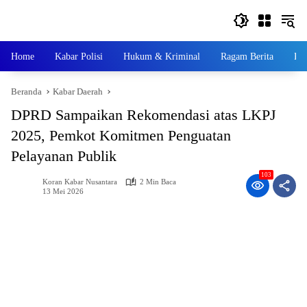
Langsung
ke
konten
Home
Kabar Polisi
Hukum & Kriminal
Ragam Berita
Ka
Beranda
Kabar Daerah
DPRD Sampaikan Rekomendasi atas LKPJ
2025, Pemkot Komitmen Penguatan
Pelayanan Publik
103
Koran Kabar Nusantara
2 Min Baca
13 Mei 2026