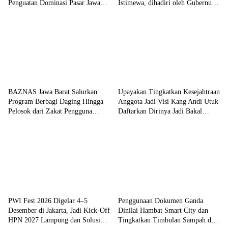
Penguatan Dominasi Pasar Jawa
Istimewa, dihadiri oleh Gubernur
Barat
Sumatera Selatan Herman Deru
BAZNAS Jawa Barat Salurkan
Upayakan Tingkatkan Kesejahtraan
Program Berbagi Daging Hingga
Anggota Jadi Visi Kang Andi Utuk
Pelosok dari Zakat Pengguna
Daftarkan Dirinya Jadi Bakal
BRImo untuk Masyarakat Desa
Calon Ketua PWI Jabar
Ciririp Purwakarta
PWI Fest 2026 Digelar 4–5
Penggunaan Dokumen Ganda
Desember di Jakarta, Jadi Kick-Off
Dinilai Hambat Smart City dan
HPN 2027 Lampung dan Solusi
Tingkatkan Timbulan Sampah di