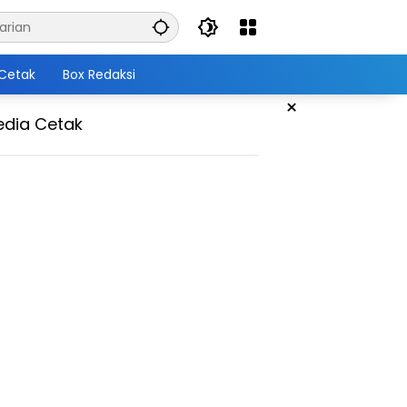
Cetak
Box Redaksi
×
dia Cetak