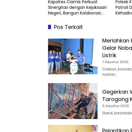
Kapolres Ciamis Perkuat
Polsek 
Sinergitas dengan Kejaksaan
Patroli 
Negeri, Bangun Kolaborasi
Kehadir
Penegakan Hukum dan
Keaman
Harkamtibmas
Pos Terkait
Meriahkan F
Gelar Noba
Listrik
7 Agustus 2026
Cirebon, korank
nonton…
Gegerkan W
Tarogong Ka
6 Agustus 2026
Garut, korankaba
Pelantikan