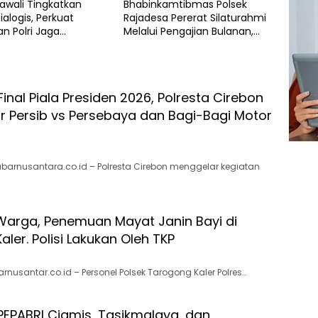
Kawali Tingkatkan
Bhabinkamtibmas Polsek
Dialogis, Perkuat
Rajadesa Pererat Silaturahmi
an Polri Jaga
Melalui Pengajian Bulanan,
an Masyarakat
Perkuat Sinergi Jaga
Kamtibmas
inal Piala Presiden 2026, Polresta Cirebon
r Persib vs Persebaya dan Bagi-Bagi Motor
abarnusantara.co.id – ​Polresta Cirebon menggelar kegiatan
arga, Penemuan Mayat Janin Bayi di
ler. Polisi Lakukan Oleh TKP
rnusantar.co.id – Personel Polsek Tarogong Kaler Polres…
 PEPABRI Ciamis, Tasikmalaya, dan