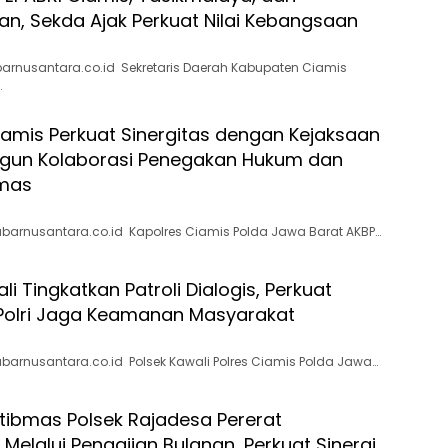
n, Sekda Ajak Perkuat Nilai Kebangsaan
arnusantara.co.id Sekretaris Daerah Kabupaten Ciamis
…
iamis Perkuat Sinergitas dengan Kejaksaan
ngun Kolaborasi Penegakan Hukum dan
mas
barnusantara.co.id Kapolres Ciamis Polda Jawa Barat AKBP…
li Tingkatkan Patroli Dialogis, Perkuat
Polri Jaga Keamanan Masyarakat
barnusantara.co.id Polsek Kawali Polres Ciamis Polda Jawa…
ibmas Polsek Rajadesa Pererat
 Melalui Pengajian Bulanan, Perkuat Sinergi