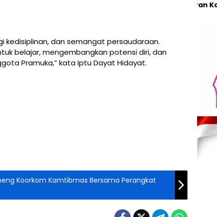
“Jajaran Redaksi
Koran Kabar Nusant
i kedisiplinan, dan semangat persaudaraan.
ntuk belajar, mengembangkan potensi diri, dan
ggota Pramuka,” kata Iptu Dayat Hidayat.
ikoneng Koorkom Kamtibmas Bersama Perangkat