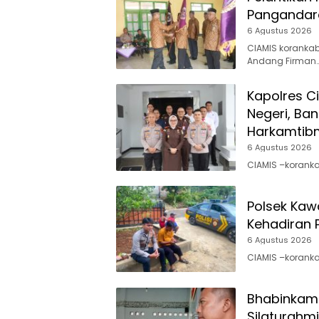
Pangandara
6 Agustus 2026
CIAMIS korankab
Andang Firman
Kapolres C
Negeri, Ba
Harkamtib
6 Agustus 2026
CIAMIS –koranka
Polsek Kawa
Kehadiran 
6 Agustus 2026
CIAMIS –koranka
Bhabinkamt
Silaturahmi