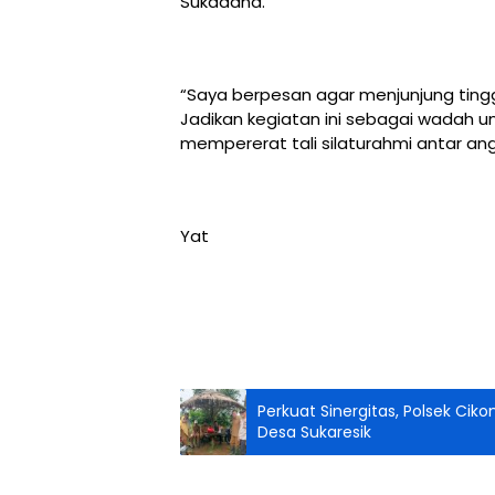
Sukadana.
“Saya berpesan agar menjunjung tingg
Jadikan kegiatan ini sebagai wadah u
mempererat tali silaturahmi antar an
Yat
Perkuat Sinergitas, Polsek C
Desa Sukaresik