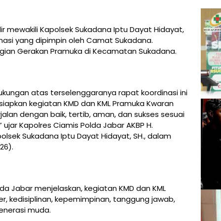
dir mewakili Kapolsek Sukadana Iptu Dayat Hidayat,
inasi yang dipimpin oleh Camat Sukadana.
agian Gerakan Pramuka di Kecamatan Sukadana.
ungan atas terselenggaranya rapat koordinasi ini
iapkan kegiatan KMD dan KML Pramuka Kwaran
lan dengan baik, tertib, aman, dan sukses sesuai
 ujar Kapolres Ciamis Polda Jabar AKBP H.
i Kapolsek Sukadana Iptu Dayat Hidayat, SH., dalam
26).
lda Jabar menjelaskan, kegiatan KMD dan KML
er, kedisiplinan, kepemimpinan, tanggung jawab,
enerasi muda.