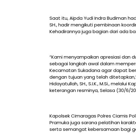
Saat itu, Aipda Yudi Indra Budiman ha
SH., hadir mengikuti pembinaan koord
Kehadirannya juga bagian dari ada b
“Kami menyampaikan apresiasi dan duk
sebagai langkah awal dalam mempers
Kecamatan Sukadana agar dapat berja
dengan tujuan yang telah ditetapkan,”
Hidayatullah, SH., S.I.K., M.Si., melalu
keterangan resminya, Selasa (30/6/20
Kapolsek Cimaragas Polres Ciamis Po
Pramuka juga sarana pelatihan karakt
serta semangat kebersamaan bagi g