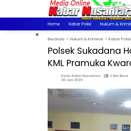
Langsung
ke
konten
Home
Kabar Polisi
Hukum & Krimi
×
Beranda
Hukum & Kriminal
Kabar Polisi
Polsek Sukadana H
KML Pramuka Kwa
Koran Kabar Nusantara
2 Min Baca
30 Juni 2026