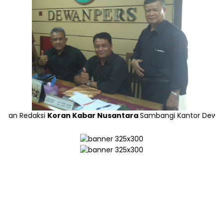
edaksi
Koran Kabar Nusantara
Sambangi Kantor Dewan Pers di