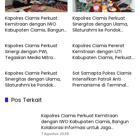
Kapolres Ciamis Perkuat
Kapolres Ciamis Perkuat
Kemitraan dengan IWO
Sinergitas dengan Ulama,
Kabupaten Ciamis, Bangun
Silaturahmi ke Pondok
Kolaborasi Informasi untuk
Pesantren Miftahul Ulum
Jaga Kamtibmas
Bangunsirna
Kapolres Ciamis Perkuat
Kapolres Ciamis Pererat
Sinergi dengan PWI,
Kemitraan dengan IJTI
Tegaskan Media Mitra
Kabupaten Ciamis, Perkuat
Strategis Polri
Sinergi Polri dan Media
dalam Menjaga Kamtibmas
Kapolres Ciamis Perkuat
Sat Samapta Polres Ciamis
Sinergitas dengan Ulama,
Intensifkan Patroli Anti
Silaturahmi ke Pondok
Premanisme di Terminal
Pesantren Miftahul Ulum
Ciamis untuk Ciptakan Rasa
Bangunsirna
Aman Masyarakat
Pos Terkait
Kapolres Ciamis Perkuat Kemitraan
dengan IWO Kabupaten Ciamis, Bangun
Kolaborasi Informasi untuk Jaga
Kamtibmas
7 Agustus 2026