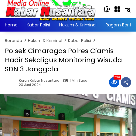
Langsung
ke
konten
Home
Kabar Polisi
Hukum & Kriminal
Ragam Berita
Beranda
Hukum & Kriminal
Kabar Polisi
Polsek Cimaragas Polres Ciamis
Hadir Sekaligus Monitoring Wisuda
SDN 3 Janggala
1262
Koran Kabar Nusantara
1 Min Baca
23 Juni 2024