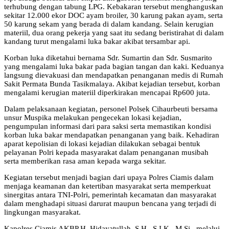
terhubung dengan tabung LPG. Kebakaran tersebut menghanguskan
sekitar 12.000 ekor DOC ayam broiler, 30 karung pakan ayam, serta
50 karung sekam yang berada di dalam kandang. Selain kerugian
materiil, dua orang pekerja yang saat itu sedang beristirahat di dalam
kandang turut mengalami luka bakar akibat tersambar api.
Korban luka diketahui bernama Sdr. Sumartin dan Sdr. Susmarito
yang mengalami luka bakar pada bagian tangan dan kaki. Keduanya
langsung dievakuasi dan mendapatkan penanganan medis di Rumah
Sakit Permata Bunda Tasikmalaya. Akibat kejadian tersebut, korban
mengalami kerugian materiil diperkirakan mencapai Rp600 juta.
Dalam pelaksanaan kegiatan, personel Polsek Cihaurbeuti bersama
unsur Muspika melakukan pengecekan lokasi kejadian,
pengumpulan informasi dari para saksi serta memastikan kondisi
korban luka bakar mendapatkan penanganan yang baik. Kehadiran
aparat kepolisian di lokasi kejadian dilakukan sebagai bentuk
pelayanan Polri kepada masyarakat dalam penanganan musibah
serta memberikan rasa aman kepada warga sekitar.
Kegiatan tersebut menjadi bagian dari upaya Polres Ciamis dalam
menjaga keamanan dan ketertiban masyarakat serta memperkuat
sinergitas antara TNI-Polri, pemerintah kecamatan dan masyarakat
dalam menghadapi situasi darurat maupun bencana yang terjadi di
lingkungan masyarakat.
Kapolres Ciamis AKBP H. Hidayatullah, S.H., S.I.K., M.Si., melalui