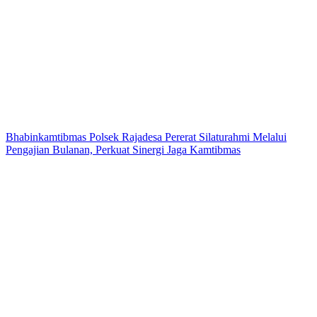
Bhabinkamtibmas Polsek Rajadesa Pererat Silaturahmi Melalui
Pengajian Bulanan, Perkuat Sinergi Jaga Kamtibmas