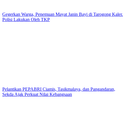
Gegerkan Warga, Penemuan Mayat Janin Bayi di Tarogong Kaler.
Polisi Lakukan Oleh TKP
Pelantikan PEPABRI Ciamis, Tasikmalaya, dan Pangandaran,
Sekda Ajak Perkuat Nilai Kebangsaan