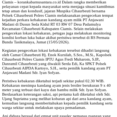
Ciamis – korankabarnusantara.co.id Dalam rangka memberikan
pelayanan cepat kepada masyarakat serta menjaga situasi kamtibmas
tetap aman dan kondusif, jajaran Muspika Cihaurbeuti bersama
Polsek Cihaurbeuti Polres Ciamis melaksanakan pengecekan tempat
kejadian perkara kebakaran kandang ayam milik PT Anjawani
Madani di Dusun Seda Kidul RT 03 RW 07 Desa Padamulya
Kecamatan Cihaurbeuti Kabupaten Ciamis. Selain melakukan
pengecekan lokasi kebakaran, petugas juga melakukan monitoring
kondisi korban luka bakar akibat peristiwa tersebut di RS Permata
Bunda Tasikmalaya, Jumat (15/05/2026).
Kegiatan pengecekan lokasi kebakaran tersebut dihadiri langsung
oleh Camat Cihaurbeuti Hj. Enok Kursilah, S.Sos., M.Si., Kapolsek
Cihaurbeuti Polres Ciamis IPTU Agus Fredi Muharom, S.IP.,
Danramil Cihaurbeuti yang diwakili Serda Edi, Ka SPKT Polsek
Cihaurbeuti AIPDA Kartoyo, S.H., serta pemilik kandang ayam PT
Anjawani Madani Sdr. Iyan Sofyan.
Peristiwa kebakaran diketahui terjadi sekitar pukul 02.30 WIB.
Kebakaran menimpa kandang ayam jenis broiler berukuran 9 x 40
meter yang terbuat dari kayu dan bambu milik Sdr. Iyan Sofyan.
Berdasarkan keterangan saksi, api pertama kali diketahui oleh Sdr.
Ujang Supriatna yang melihat kobaran api dari area kandang ayam,
kemudian langsung memberitahukan kepada pemilik kandang serta
warga sekitar untuk melakukan upaya pemadaman.
Api diduga berasal dari empat unit gasolec pemanas ruangan yang