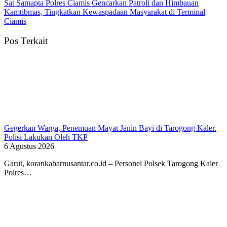
Sat Samapta Polres Ciamis Gencarkan Patroli dan Himbauan
Kamtibmas, Tingkatkan Kewaspadaan Masyarakat di Terminal
Ciamis
Pos Terkait
Gegerkan Warga, Penemuan Mayat Janin Bayi di Tarogong Kaler.
Polisi Lakukan Oleh TKP
6 Agustus 2026
Garut, korankabarnusantar.co.id – Personel Polsek Tarogong Kaler
Polres…