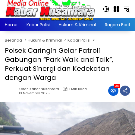
Langsung
ke
konten
Home
Kabar Polisi
Hukum & Kriminal
Ragam Berita
Beranda
Hukum & Kriminal
Kabar Polisi
Polsek Caringin Gelar Patroli
Gabungan “Park Walk and Talk”,
Perkuat Sinergi dan Kedekatan
dengan Warga
288
Koran Kabar Nusantara
1 Min Baca
13 November 2025