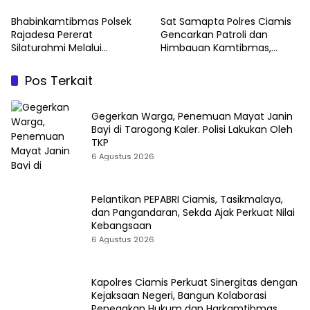
Penegakan Hukum dan
Harkamtibmas
Bhabinkamtibmas Polsek
Sat Samapta Polres Ciamis
Rajadesa Pererat
Gencarkan Patroli dan
Silaturahmi Melalui
Himbauan Kamtibmas,
Pengajian Bulanan, Perkuat
Tingkatkan Kewaspadaan
Sinergi Jaga Kamtibmas
Masyarakat di Terminal
Pos Terkait
Ciamis
Gegerkan Warga, Penemuan Mayat Janin
Bayi di Tarogong Kaler. Polisi Lakukan Oleh
TKP
6 Agustus 2026
Pelantikan PEPABRI Ciamis, Tasikmalaya,
dan Pangandaran, Sekda Ajak Perkuat Nilai
Kebangsaan
6 Agustus 2026
Kapolres Ciamis Perkuat Sinergitas dengan
Kejaksaan Negeri, Bangun Kolaborasi
Penegakan Hukum dan Harkamtibmas