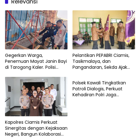
Relevansi
Gegerkan Warga,
Pelantikan PEPABRI Ciamis,
Penemuan Mayat Janin Bayi
Tasikmalaya, dan
di Tarogong Kaler. Polisi
Pangandaran, Sekda Ajak
Lakukan Oleh TKP
Perkuat Nilai Kebangsaan
Polsek Kawali Tingkatkan
Patroli Dialogis, Perkuat
Kehadiran Polri Jaga
Keamanan Masyarakat
Kapolres Ciamis Perkuat
Sinergitas dengan Kejaksaan
Negeri, Bangun Kolaborasi