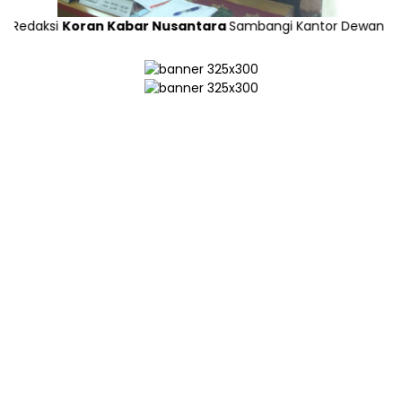
si
Koran Kabar Nusantara
Sambangi Kantor Dewan Pers di Jak