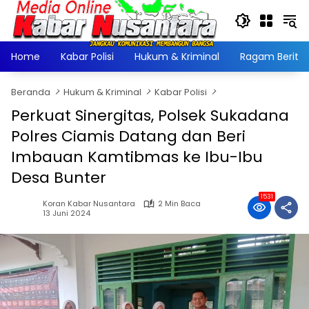
Langsung
ke
konten
Home
Kabar Polisi
Hukum & Kriminal
Ragam Berita
Beranda
Hukum & Kriminal
Kabar Polisi
Perkuat Sinergitas, Polsek Sukadana
Polres Ciamis Datang dan Beri
Imbauan Kamtibmas ke Ibu-Ibu
Desa Bunter
1531
Koran Kabar Nusantara
2 Min Baca
13 Juni 2024