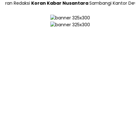
edaksi
Koran Kabar Nusantara
Sambangi Kantor Dewan Pers di