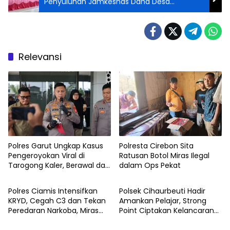
Penyuluhan Jamkesnas Dana Desa
Selamanik
Relevansi
Polres Garut Ungkap Kasus
Polresta Cirebon Sita
Pengeroyokan Viral di
Ratusan Botol Miras Ilegal
Tarogong Kaler, Berawal dari
dalam Ops Pekat
Knalpot Brong
Polres Ciamis Intensifkan
Polsek Cihaurbeuti Hadir
KRYD, Cegah C3 dan Tekan
Amankan Pelajar, Strong
Peredaran Narkoba, Miras
Point Ciptakan Kelancaran
serta Obat Terlarang
Lalu Lintas di Depan Sekolah