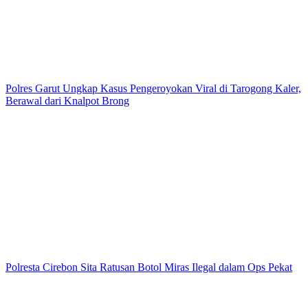
Polres Garut Ungkap Kasus Pengeroyokan Viral di Tarogong Kaler,
Berawal dari Knalpot Brong
Polresta Cirebon Sita Ratusan Botol Miras Ilegal dalam Ops Pekat