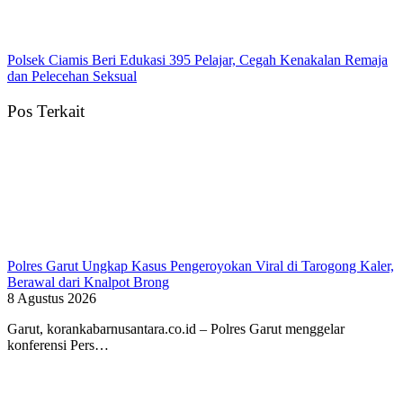
Polsek Ciamis Beri Edukasi 395 Pelajar, Cegah Kenakalan Remaja
dan Pelecehan Seksual
Pos Terkait
Polres Garut Ungkap Kasus Pengeroyokan Viral di Tarogong Kaler,
Berawal dari Knalpot Brong
8 Agustus 2026
Garut, korankabarnusantara.co.id – Polres Garut menggelar
konferensi Pers…