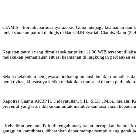
CIAMIS – korankabarnusanyara.co.id Guna menjaga keamanan dan kete
melaksanakan patroli dialogis di Bank BJB Syariah Ciamis, Rabu (24/
Kegiatan patroli yang dimulai sekitar pukul 11.00 WIB tersebut dila
melakukan pemantauan situasi keamanan di lingkungan perbankan seka
Selain melakukan pengawasan terhadap potensi tindak kriminalitas 
beraktivitas, khususnya ketika melakukan transaksi di area perbankan
Kapolres Ciamis AKBP H. Hidayatullah, S.H., S.I.K., M.Si., melalui 
preventif yang terus dilakukan untuk memberikan rasa aman kepada 
“Kehadiran personel Polri di tengah masyarakat merupakan bentuk k
gangguan kamtibmas, diharapkan dapat mempersempit ruang gerak pel