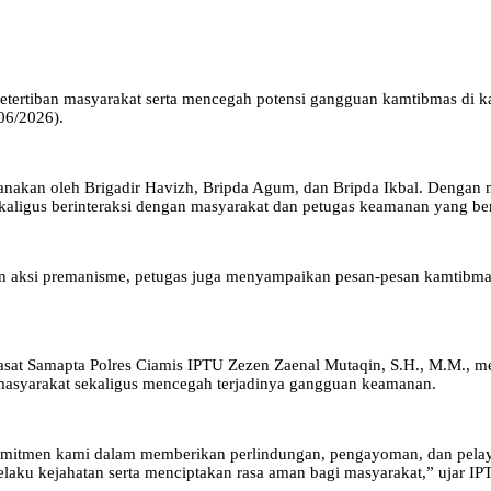
rtiban masyarakat serta mencegah potensi gangguan kamtibmas di kawa
06/2026).
ksanakan oleh Brigadir Havizh, Bripda Agum, dan Bripda Ikbal. Dengan
ligus berinteraksi dengan masyarakat dan petugas keamanan yang bert
dan aksi premanisme, petugas juga menyampaikan pesan-pesan kamtibm
.
Kasat Samapta Polres Ciamis IPTU Zezen Zaenal Mutaqin, S.H., M.M., m
masyarakat sekaligus mencegah terjadinya gangguan keamanan.
omitmen kami dalam memberikan perlindungan, pengayoman, dan pelayan
aku kejahatan serta menciptakan rasa aman bagi masyarakat,” ujar IP