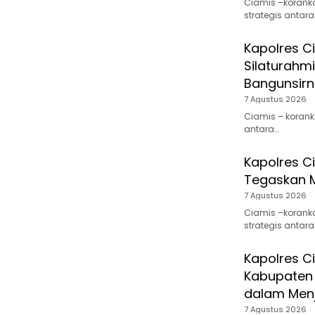
Ciamis –korank
strategis antara
Kapolres C
Silaturahm
Bangunsir
7 Agustus 2026
Ciamis – koran
antara…
Kapolres C
Tegaskan Me
7 Agustus 2026
Ciamis –korank
strategis antara
Kapolres C
Kabupaten C
dalam Men
7 Agustus 2026