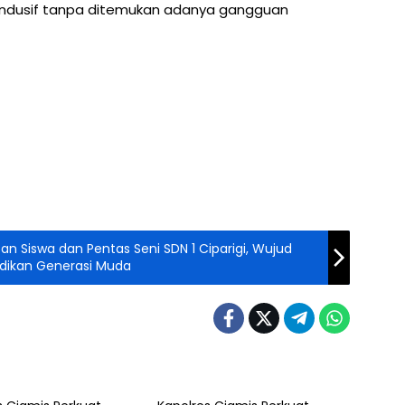
 kondusif tanpa ditemukan adanya gangguan
an Siswa dan Pentas Seni SDN 1 Ciparigi, Wujud
idikan Generasi Muda