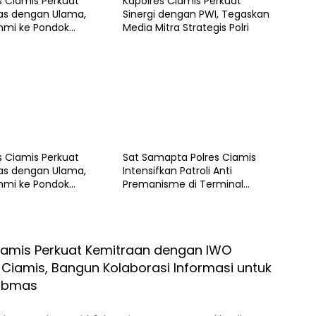
s Ciamis Perkuat
Kapolres Ciamis Perkuat
tas dengan Ulama,
Sinergi dengan PWI, Tegaskan
ahmi ke Pondok
Media Mitra Strategis Polri
en Miftahul Ulum
irna
s Ciamis Perkuat
Sat Samapta Polres Ciamis
tas dengan Ulama,
Intensifkan Patroli Anti
ahmi ke Pondok
Premanisme di Terminal
en Miftahul Ulum
Ciamis untuk Ciptakan Rasa
irna
Aman Masyarakat
iamis Perkuat Kemitraan dengan IWO
Ciamis, Bangun Kolaborasi Informasi untuk
ibmas