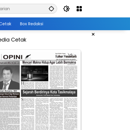
Cetak
Box Redaksi
×
dia Cetak