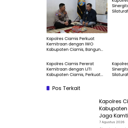
Kapolre
Sinergi
Silatur
Pesantr
Banguns
Kapolres Ciamis Perkuat
Kemitraan dengan IWO
Kabupaten Ciamis, Bangun
Kolaborasi Informasi untuk
Jaga Kamtibmas
Kapolres Ciamis Pererat
Kapolre
Kemitraan dengan IJTI
Sinergi
Kabupaten Ciamis, Perkuat
Silatur
Sinergi Polri dan Media dalam
Pesantr
Menjaga Kamtibmas
Banguns
Pos Terkait
Kapolres C
Kabupaten 
Jaga Kamt
7 Agustus 2026