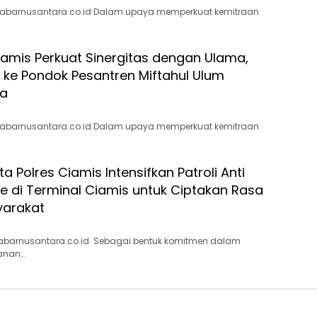
kabarnusantara.co.id Dalam upaya memperkuat kemitraan
iamis Perkuat Sinergitas dengan Ulama,
i ke Pondok Pesantren Miftahul Ulum
na
kabarnusantara.co.id Dalam upaya memperkuat kemitraan
 Polres Ciamis Intensifkan Patroli Anti
 di Terminal Ciamis untuk Ciptakan Rasa
arakat
abarnusantara.co.id Sebagai bentuk komitmen dalam
anan…