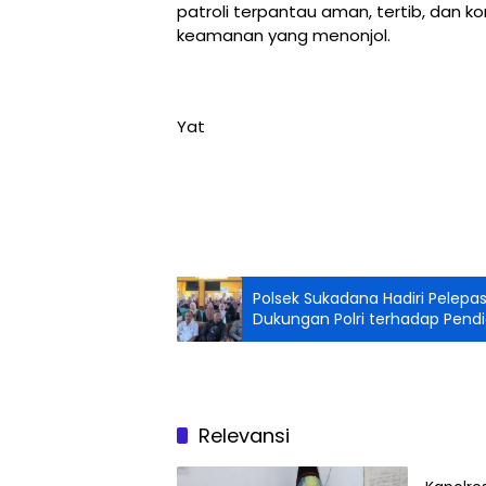
patroli terpantau aman, tertib, dan
keamanan yang menonjol.
Yat
Polsek Sukadana Hadiri Pelepas
Dukungan Polri terhadap Pend
Relevansi