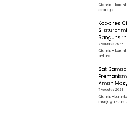
Ciamis – koran
strategis…
Kapolres C
Silaturahm
Bangunsir
7 Agustus 2026
Ciamis – koran
antara…
Sat Samapta
Premanisme
Aman Masy
7 Agustus 2026
Ciamis –korank
menjaga keam