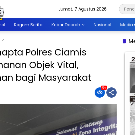
Jumat, 7 Agustus 2026
nal
Ragam Berita
Kabar Daerah
Nasional
Media 
Me
amapta Polres Ciamis
anan Objek Vital,
an bagi Masyarakat
54