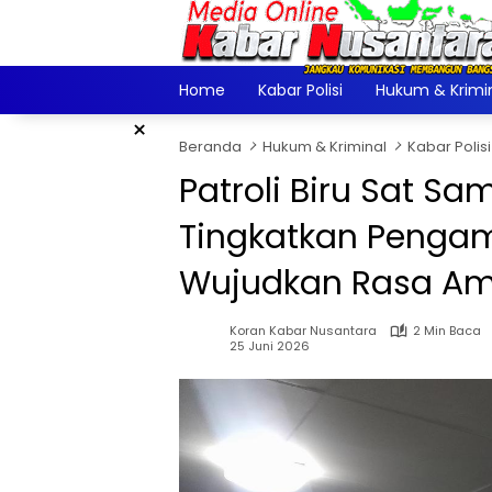
Langsung
ke
konten
Home
Kabar Polisi
Hukum & Krimi
×
Beranda
Hukum & Kriminal
Kabar Polisi
Patroli Biru Sat S
Tingkatkan Pengam
Wujudkan Rasa Am
Koran Kabar Nusantara
2 Min Baca
25 Juni 2026