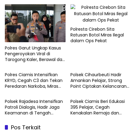
Polresta Cirebon Sita
Ratusan Botol Miras Ilegal
dalam Ops Pekat
Polres Garut Ungkap Kasus
Pengeroyokan Viral di
Tarogong Kaler, Berawal dari
Knalpot Brong
Polres Ciamis Intensifkan
Polsek Cihaurbeuti Hadir
KRYD, Cegah C3 dan Tekan
Amankan Pelajar, Strong
Peredaran Narkoba, Miras
Point Ciptakan Kelancaran
serta Obat Terlarang
Lalu Lintas di Depan Sekolah
Polsek Rajadesa Intensifkan
Polsek Ciamis Beri Edukasi
Patroli Dialogis, Hadir Jaga
395 Pelajar, Cegah
Keamanan di Tengah
Kenakalan Remaja dan
Masyarakat
Pelecehan Seksual
Pos Terkait