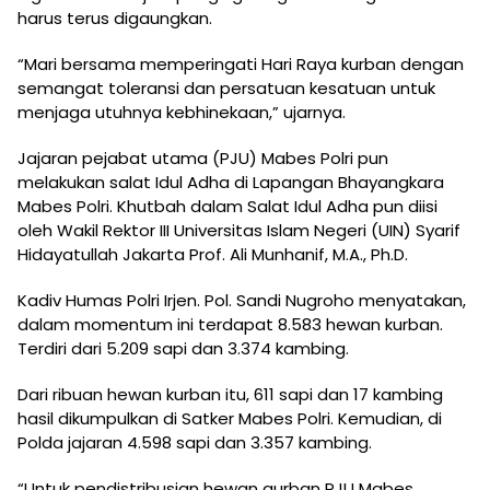
harus terus digaungkan.
“Mari bersama memperingati Hari Raya kurban dengan
semangat toleransi dan persatuan kesatuan untuk
menjaga utuhnya kebhinekaan,” ujarnya.
Jajaran pejabat utama (PJU) Mabes Polri pun
melakukan salat Idul Adha di Lapangan Bhayangkara
Mabes Polri. Khutbah dalam Salat Idul Adha pun diisi
oleh Wakil Rektor III Universitas Islam Negeri (UIN) Syarif
Hidayatullah Jakarta Prof. Ali Munhanif, M.A., Ph.D.
Kadiv Humas Polri Irjen. Pol. Sandi Nugroho menyatakan,
dalam momentum ini terdapat 8.583 hewan kurban.
Terdiri dari 5.209 sapi dan 3.374 kambing.
Dari ribuan hewan kurban itu, 611 sapi dan 17 kambing
hasil dikumpulkan di Satker Mabes Polri. Kemudian, di
Polda jajaran 4.598 sapi dan 3.357 kambing.
“Untuk pendistribusian hewan qurban PJU Mabes