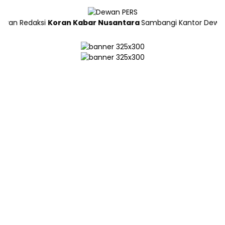
edaksi
Koran Kabar Nusantara
Sambangi Kantor Dewan Pers di