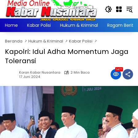
Langsung
ke
konten
Home
Kabar Polisi
Hukum & Kriminal
Ragam Berita
Beranda
Hukum & Kriminal
Kabar Polisi
Kapolri: Idul Adha Momentum Jaga
Toleransi
1477
Koran Kabar Nusantara
2 Min Baca
17 Juni 2024