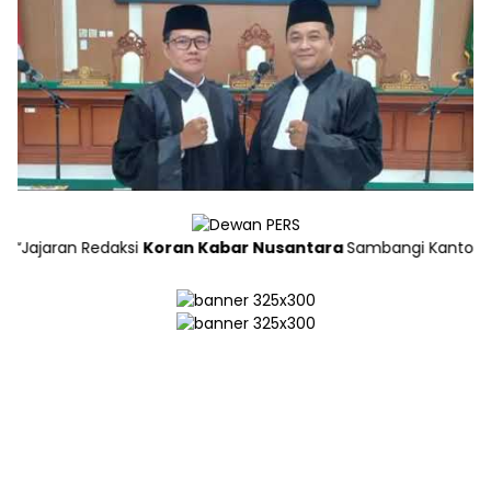
aran Redaksi
Koran Kabar Nusantara
Sambangi Kantor Dewan Pe