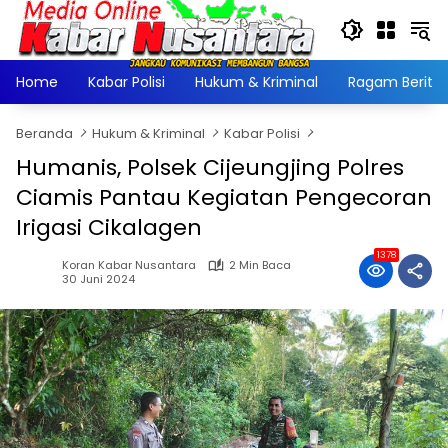
Langsung
ke
konten
Home
Kabar Polisi
Hukum & Kriminal
Ragam Berita
Beranda
Hukum & Kriminal
Kabar Polisi
Humanis, Polsek Cijeungjing Polres
Ciamis Pantau Kegiatan Pengecoran
Irigasi Cikalagen
1378
Koran Kabar Nusantara
2 Min Baca
30 Juni 2024