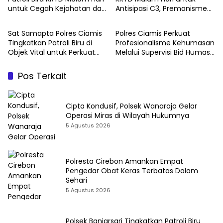
untuk Cegah Kejahatan dan
Antisipasi C3, Premanisme
Jaga Kondusivitas Wilayah
dan Geng Motor demi
Menjaga Kondusivitas
Sat Samapta Polres Ciamis
Polres Ciamis Perkuat
Wilayah
Tingkatkan Patroli Biru di
Profesionalisme Kehumasan
Objek Vital untuk Perkuat
Melalui Supervisi Bid Humas
Keamanan dan Cegah
Polda Jabar
Gangguan Kamtibmas
Pos Terkait
Cipta Kondusif, Polsek Wanaraja Gelar
Operasi Miras di Wilayah Hukumnya
5 Agustus 2026
Polresta Cirebon Amankan Empat
Pengedar Obat Keras Terbatas Dalam
Sehari
5 Agustus 2026
Polsek Banjarsari Tingkatkan Patroli Biru