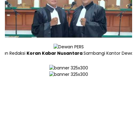
aksi
Koran Kabar Nusantara
Sambangi Kantor Dewan Pers di Ja