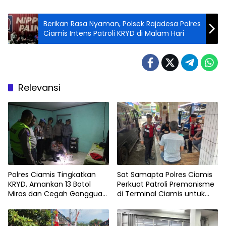
Berikan Rasa Nyaman, Polsek Rajadesa Polres
Ciamis Intens Patroli KRYD di Malam Hari
Relevansi
Polres Ciamis Tingkatkan
Sat Samapta Polres Ciamis
KRYD, Amankan 13 Botol
Perkuat Patroli Premanisme
Miras dan Cegah Gangguan
di Terminal Ciamis untuk
Kamtibmas
Jaga Kamtibmas