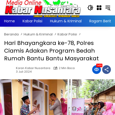
Langsung
ke
konten
Home
Kabar Polisi
Hukum & Kriminal
Ragam Berita
Beranda
Hukum & Kriminal
Kabar Polisi
Hari Bhayangkara ke-78, Polres
Ciamis Adakan Program Bedah
Rumah Bantu Bantu Masyarakat
1416
Koran Kabar Nusantara
2 Min Baca
3 Juli 2024