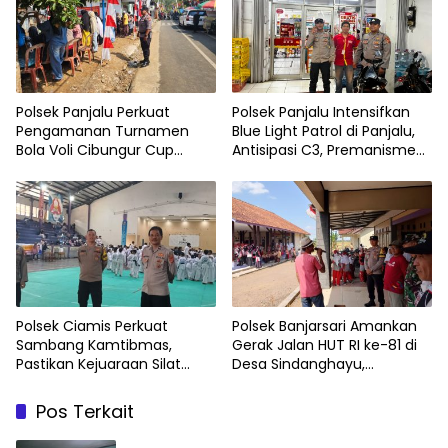
Polsek Panjalu Perkuat
Polsek Panjalu Intensifkan
Pengamanan Turnamen
Blue Light Patrol di Panjalu,
Bola Voli Cibungur Cup
Antisipasi C3, Premanisme
untuk Ciptakan Situasi
dan Geng Motor
Aman dan Kondusif
Polsek Ciamis Perkuat
Polsek Banjarsari Amankan
Sambang Kamtibmas,
Gerak Jalan HUT RI ke-81 di
Pastikan Kejuaraan Silat
Desa Sindanghayu,
Pelajar di Ciamis Berjalan
Wujudkan Kegiatan
Aman dan Kondusif
Masyarakat yang Aman dan
Pos Terkait
Kondusif